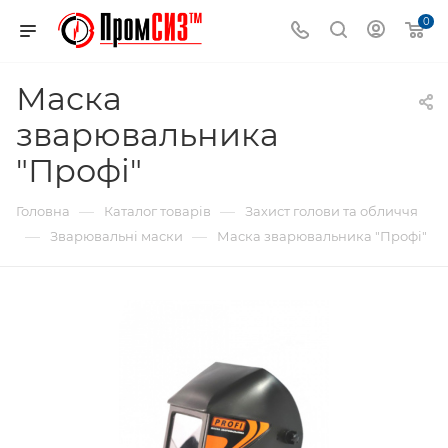
0
Маска
зварювальника
"Профі"
—
—
Головна
Каталог товарів
Захист голови та обличчя
—
—
Зварювальні маски
Маска зварювальника "Профі"