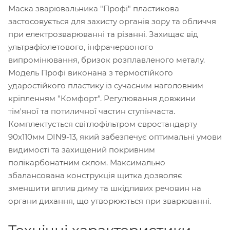
Маска зварювальника "Профі" пластикова
застосовується для захисту органів зору та обличчя
при електрозварюванні та різанні. Захищає від
ультрафіолетового, інфрачервоного
випромінювання, бризок розплавленого металу.
Модель Профі виконана з термостійкого
ударостійкого пластику із сучасним наголовним
кріпленням "Комфорт". Регулювання довжини
тім'яної та потиличної частин ступінчаста.
Комплектується світлофільтром євростандарту
90x110мм DIN9-13, який забезпечує оптимальні умови
видимості та захищений покривним
полікарбонатним склом. Максимально
збалансована конструкція щитка дозволяє
зменшити вплив диму та шкідливих речовин на
органи дихання, що утворюються при зварюванні.