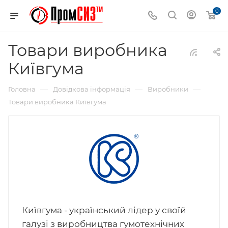
0
Товари виробника
Київгума
—
—
—
Головна
Довідкова інформація
Виробники
Товари виробника Київгума
Київгума - український лідер у своїй
галузі з виробництва гумотехнічних