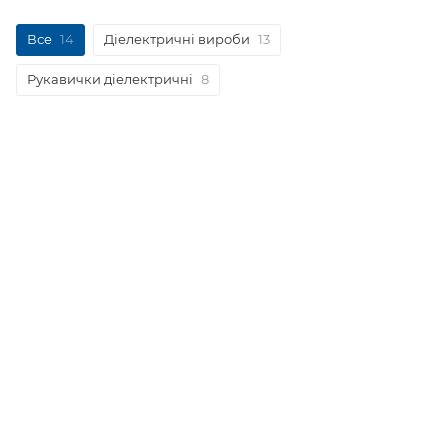
Все
14
Діелектричні вироби
13
Рукавички діелектричні
8