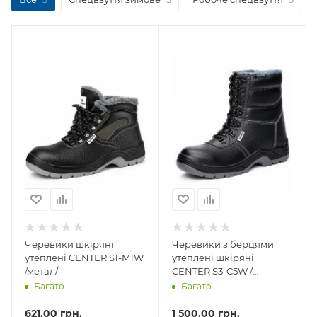
Черевики шкіряні
Черевики з берцями
утеплені CENTER S1-M1W
утеплені шкіряні
/метал/
CENTER S3-C5W /
композит/
Багато
Багато
621.00
грн.
1 500.00
грн.