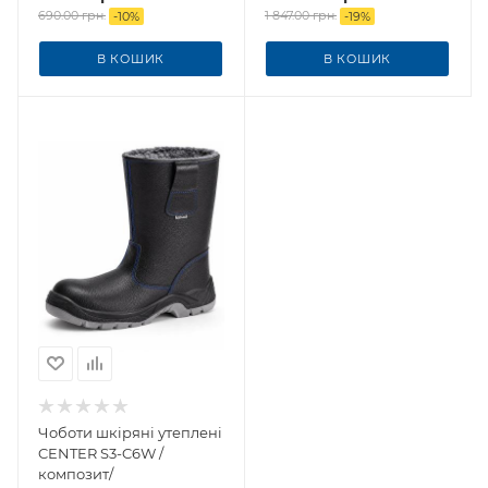
690.00
грн.
1 847.00
грн.
-
10
%
-
19
%
В КОШИК
В КОШИК
Чоботи шкіряні утеплені
CENTER S3-C6W /
композит/