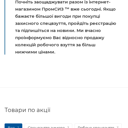
Почніть заощаджувати разом із інтернет-
магазином ПромСИЗ ™ вже сьогодні. Якщо
бажаєте більшої вигоди при покупці
захисного спецвзуття, пройдіть реєстрацію
та підпишіться на новини. Ми вчасно
проінформуємо Вас відносно продажу
колекцій робочого взуття за більш
нижчими цінами.
Товари по акції
Все
3
Спецвзуття зимове
3
Робоче спецвзуття
3