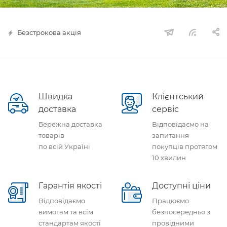
Безстрокова акція
Швидка
Клієнтський
доставка
сервіс
Бережна доставка
Відповідаємо на
товарів
запитання
по всій Україні
покупців протягом
10 хвилин
Гарантія якості
Доступні ціни
Відповідаємо
Працюємо
вимогам та всім
безпосередньо з
стандартам якості
провідними