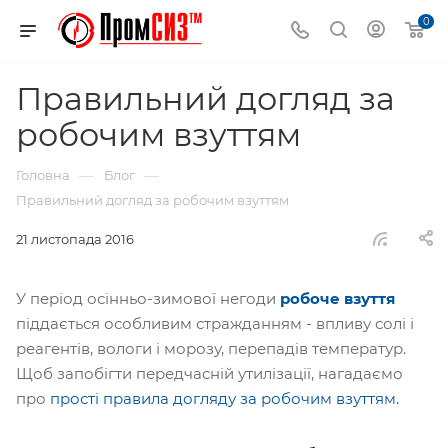
0
Правильний догляд за
робочим взуттям
—
—
Головна
Блог
Правильний догляд за робочим взуттям
21 листопада 2016
У період осінньо-зимової негоди
робоче взуття
піддається особливим стражданням - впливу солі і
реагентів, вологи і морозу, перепадів температур.
Щоб запобігти передчасній утилізації, нагадаємо
про
прості правила догляду за робочим взуттям.