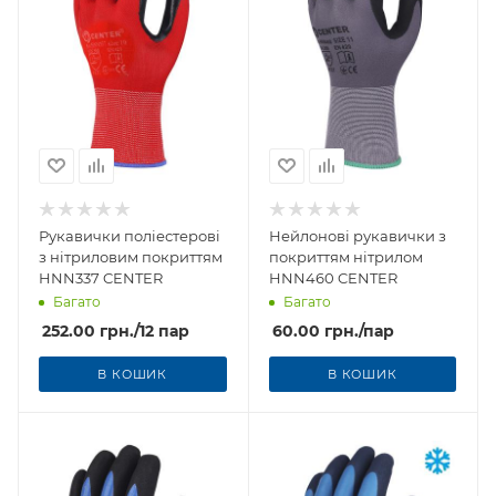
Рукавички поліестерові
Нейлонові рукавички з
з нітриловим покриттям
покриттям нітрилом
HNN337 CENTER
HNN460 CENTER
Багато
Багато
252.00
грн.
/12 пар
60.00
грн.
/пар
В КОШИК
В КОШИК