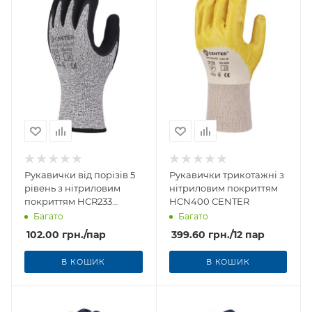
Рукавички від порізів 5
Рукавички трикотажні з
рівень з нітриловим
нітриловим покриттям
покриттям HCR233
HCN400 CENTER
CENTER
Багато
Багато
102.00
грн.
/пар
399.60
грн.
/12 пар
В КОШИК
В КОШИК