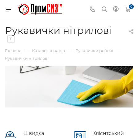
0
Рукавички нітрилові
11
—
—
—
Головна
Каталог товарів
Рукавички робочі
Рукавички нітрилові
Швидка
Клієнтський