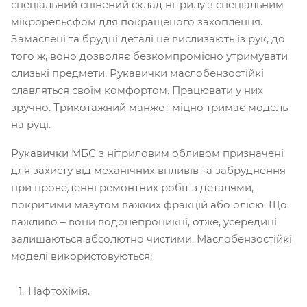
спеціальний спінений склад нітрилу з спеціальним
мікрорельєфом для покращеного захоплення.
Замаслені та брудні деталі не вислизають із рук, до
того ж, воно дозволяє безкомпромісно утримувати
слизькі предмети. Рукавички маслобензостійкі
славляться своїм комфортом. Працювати у них
зручно. Трикотажний манжет міцно тримає модель
на руці.
Рукавички МБС з нітриловим обливом призначені
для захисту від механічних впливів та забруднення
при проведенні ремонтних робіт з деталями,
покритими мазутом важких фракцій або олією. Що
важливо – вони водонепроникні, отже, усередині
залишаються абсолютно чистими. Маслобензостійкі
моделі використовуються:
Нафтохімія.