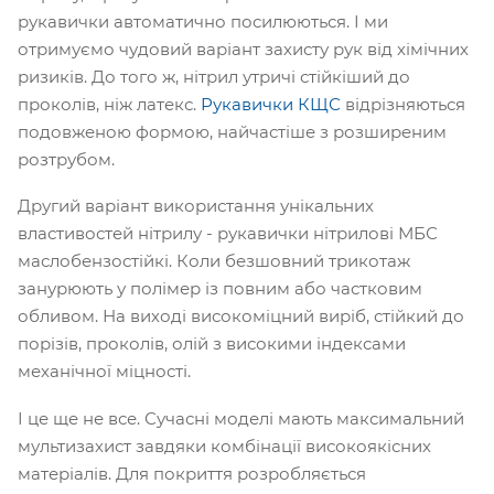
рукавички автоматично посилюються. І ми
отримуємо чудовий варіант захисту рук від хімічних
ризиків. До того ж, нітрил утричі стійкіший до
проколів, ніж латекс.
Рукавички КЩС
відрізняються
подовженою формою, найчастіше з розширеним
розтрубом.
Другий варіант використання унікальних
властивостей нітрилу - рукавички нітрилові МБС
маслобензостійкі. Коли безшовний трикотаж
занурюють у полімер із повним або частковим
обливом. На виході високоміцний виріб, стійкий до
порізів, проколів, олій з високими індексами
механічної міцності.
І це ще не все. Сучасні моделі мають максимальний
мультизахист завдяки комбінації високоякісних
матеріалів. Для покриття розробляється