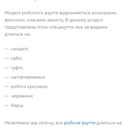
Моделі робочого взуття відрізняються розмірами,
фасоном, класами захисту. В даному розділі
представлене літнє спецвзуття, яке за видами
ділиться на:
сандалі;
сабо;
туфлі;
напівчеревики;
робочі кросівки;
черевики;
берці.
Незалежно від сезону, все
робоче взуття
ділиться на