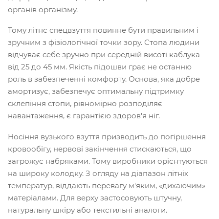
органів організму.
Тому літнє спецвзуття повинне бути правильним і
зручним з фізіологічної точки зору. Стопа людини
відчуває себе зручно при середній висоті каблука
від 25 до 45 мм. Якість підошви грає не останню
роль в забезпеченні комфорту. Основа, яка добре
амортизує, забезпечує оптимальну підтримку
склепіння стопи, рівномірно розподіляє
навантаження, є гарантією здоров'я ніг.
Носіння вузького взуття призводить до погіршення
кровообігу, нервові закінчення стискаються, що
загрожує набряками. Тому виробники орієнтуються
на широку колодку. З огляду на діапазон літніх
температур, віддають перевагу м'яким, «дихаючим»
матеріалами. Для верху застосовують штучну,
натуральну шкіру або текстильні аналоги.