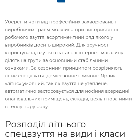
Уберегти ноги від професійних захворювань і
виробничих травм можливо при використанні
робочого взуття, асортиментний ряд якого у
виробників досить широкий. Для зручності
користувача, взуття в каталозі інтернет-магазину
ділять на групи за основними стабільними
ознаками. За сезонним принципом розрізняють
літнє спецвзуття, демісезонне і зимове. Ярлик
«літнє» умовний, так як взуття не утеплене,
автоматично застосовується для носіння всередині
опалювальних приміщень, складів, цехів і поза ними
в теплу пору року.
Розподіл літнього
спецвзуття на види і класи