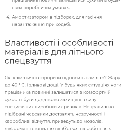
працівника повинні залишатися сухими в будь-
яких виробничих умовах.
Амортизатором в підборах, для гасіння
навантаження при ходьбі.
Властивості і особливості
матеріалів для літнього
спецвзуття
Які кліматичні сюрпризи підносить нам літо? Жару
до 40 ° C, і зливові дощі. У будь-яких ситуаціях ноги
працівника повинні залишатися в комфортній
сухості і бути додатково захищені в силу
специфічних виробничих ризиків. Неправильно
підібрані черевики доставлять незручності і
хворобливі відчуття, приведуть до мозолів,
деформації стопи, що відіб'ється на роботі всіх