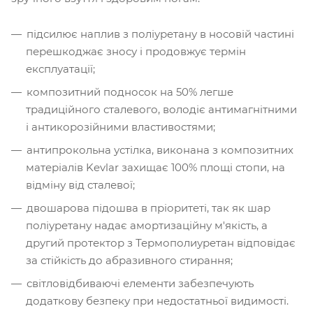
підсилює наплив з поліуретану в носовій частині
перешкоджає зносу і продовжує термін
експлуатації;
композитний подносок на 50% легше
традиційного сталевого, володіє антимагнітними
і антикорозійними властивостями;
антипрокольна устілка, виконана з композитних
матеріалів Kevlar захищає 100% площі стопи, на
відміну від сталевої;
двошарова підошва в пріоритеті, так як шар
поліуретану надає амортизаційну м'якість, а
другий протектор з Термополиуретан відповідає
за стійкість до абразивного стирання;
світловідбиваючі елементи забезпечують
додаткову безпеку при недостатньої видимості.