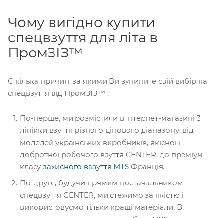
Чому вигідно купити
спецвзуття для літа в
ПромЗІЗ™
Є кілька причин, за якими Ви зупините свій вибір на
спецвзуття від ПромЗІЗ™ :
По-перше, ми розмістили в інтернет-магазині 3
лінійки взуття різного цінового діапазону: від
моделей українських виробників, якісної і
добротної робочого взуття CENTER, до преміум-
класу
захисного вазуття MTS
Франція.
По-друге, будучи прямим постачальником
спецвзуття CENTER, ми стежимо за якістю і
використовуємо тільки кращі матеріали. В