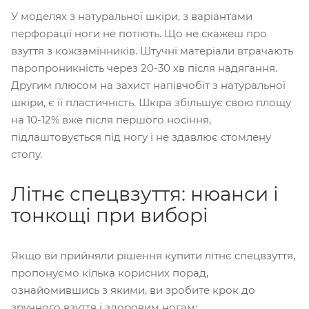
У моделях з натуральної шкіри, з варіантами
перфорації ноги не потіють. Що не скажеш про
взуття з кожзамінників. Штучні матеріали втрачають
паропроникність через 20-30 хв після надягання.
Другим плюсом на захист напівчобіт з натуральної
шкіри, є її пластичність. Шкіра збільшує свою площу
на 10-12% вже після першого носіння,
підлаштовується під ногу і не здавлює стомлену
стопу.
Літнє спецвзуття: нюанси і
тонкощі при виборі
Якщо ви прийняли рішення купити літнє спецвзуття,
пропонуємо кілька корисних порад,
ознайомившись з якими, ви зробите крок до
зручного взуття і здоровим ногам: