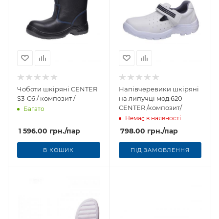
Чоботи шкіряні CENTER
Напівчеревики шкіряні
S3-C6 / композит /
на липучці мод.620
CENTER /композит/
Багато
Немає в наявності
1 596.00
грн.
/пар
798.00
грн.
/пар
В КОШИК
ПІД ЗАМОВЛЕННЯ