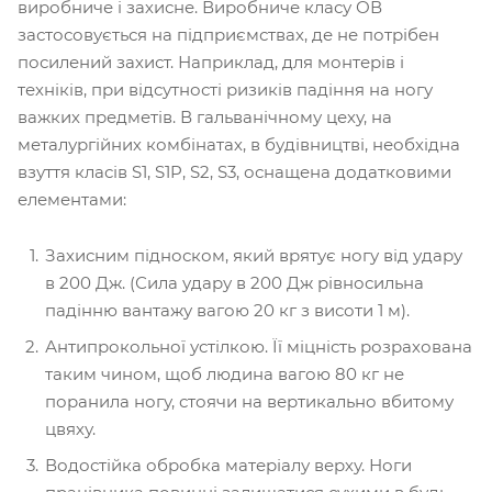
виробниче і захисне. Виробниче класу ОВ
застосовується на підприємствах, де не потрібен
посилений захист. Наприклад, для монтерів і
техніків, при відсутності ризиків падіння на ногу
важких предметів. В гальванічному цеху, на
металургійних комбінатах, в будівництві, необхідна
взуття класів S1, S1P, S2, S3, оснащена додатковими
елементами:
Захисним підноском, який врятує ногу від удару
в 200 Дж. (Сила удару в 200 Дж рівносильна
падінню вантажу вагою 20 кг з висоти 1 м).
Антипрокольної устілкою. Її міцність розрахована
таким чином, щоб людина вагою 80 кг не
поранила ногу, стоячи на вертикально вбитому
цвяху.
Водостійка обробка матеріалу верху. Ноги