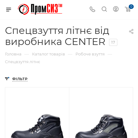
0
Спецвзуття літнє від
виробника CENTER
17
—
—
—
Головна
Каталог товарів
Робоче взуття
Спецвзуття літнє
ФІЛЬТР