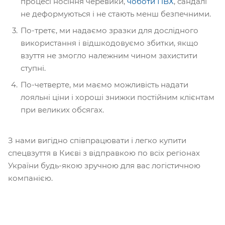
процесі носіння черевики,
чоботи ПВХ
, сандалі
не деформуються і не стають менш безпечними.
По-третє, ми надаємо зразки для дослідного
використання і відшкодовуємо збитки, якщо
взуття не змогло належним чином захистити
ступні.
По-четверте, ми маємо можливість надати
лояльні ціни і хороші знижки постійним клієнтам
при великих обсягах.
З нами вигідно співпрацювати і легко купити
спецвзуття в Києві з відправкою по всіх регіонах
України будь-якою зручною для вас логістичною
компанією.