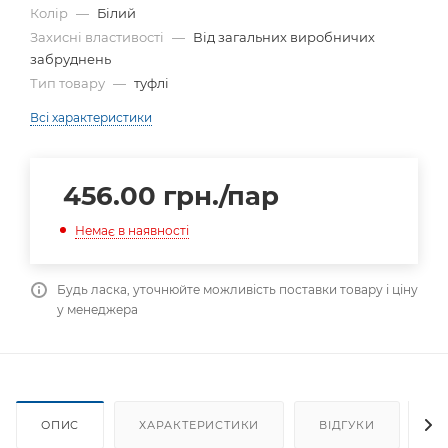
Колір
—
Білий
Захисні властивості
—
Від загальних виробничих
забруднень
Тип товару
—
туфлі
Всі характеристики
456.00
грн.
/пар
Немає в наявності
Будь ласка, уточнюйте можливість поставки товару і ціну
у менеджера
ОПИС
ХАРАКТЕРИСТИКИ
ВІДГУКИ
Я