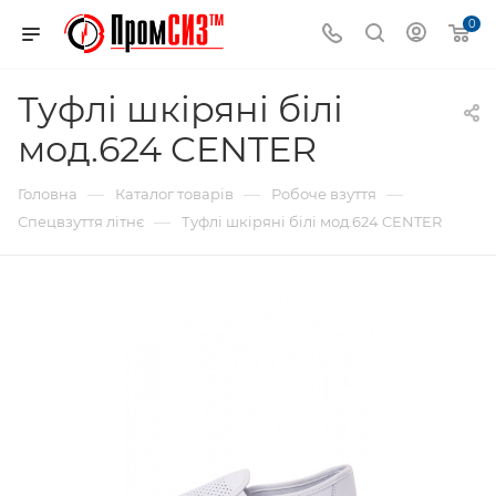
0
Туфлі шкіряні білі
мод.624 CENTER
—
—
—
Головна
Каталог товарів
Робоче взуття
—
Спецвзуття літнє
Туфлі шкіряні білі мод.624 CENTER