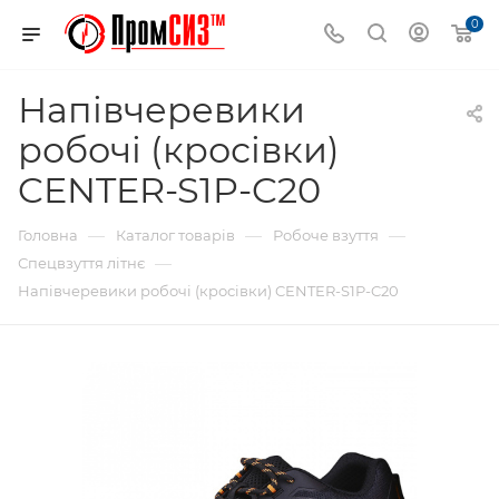
0
Напівчеревики
робочі (кросівки)
CENTER-S1P-C20
—
—
—
Головна
Каталог товарів
Робоче взуття
—
Спецвзуття літнє
Напівчеревики робочі (кросівки) CENTER-S1P-C20