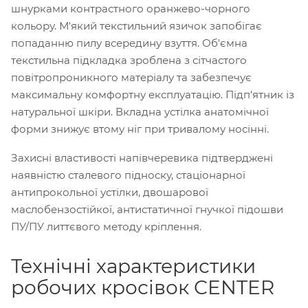
шнурками контрастного оранжево-чорного
кольору. М'який текстильний язичок запобігає
попаданню пилу всередину взуття. Об'ємна
текстильна підкладка зроблена з сітчастого
повітропроникного матеріалу та забезпечує
максимальну комфортну експлуатацію. Підп'ятник із
натуральної шкіри. Вкладна устілка анатомічної
форми знижує втому ніг при тривалому носінні.
Захисні властивості напівчеревика підтверджені
наявністю сталевого підноску, стаціонарної
антипрокольної устілки, двошарової
маслобензостійкої, антистатичної гнучкої підошви
ПУ/ПУ литтєвого методу кріплення.
Технічні характеристики
робочих кросівок CENTER