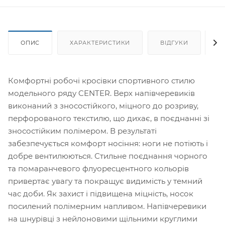
ОПИС
ХАРАКТЕРИСТИКИ
ВІДГУКИ
Я
Комфортні робочі кросівки спортивного стилю
модельного ряду CENTER. Верх напівчеревиків
виконаний з зносостійкого, міцного до розриву,
перфорованого текстилю, що дихає, в поєднанні зі
зносостійким полімером. В результаті
забезпечується комфорт носіння: ноги не потіють і
добре вентилюються. Стильне поєднання чорного
та помаранчевого флуоресцентного кольорів
привертає увагу та покращує видимість у темний
час доби. Як захист і підвищена міцність, носок
посилений полімерним напливом. Напівчеревики
на шнурівці з нейлоновими щільними круглими