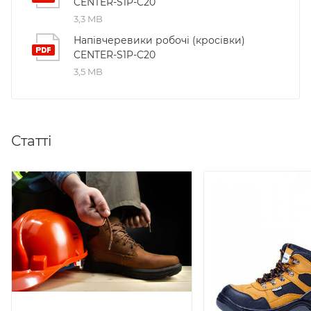
CENTER-S1P-C20
3,3 MB
Напівчеревики робочі (кросівки)
CENTER-S1P-C20
3,5 MB
Статті