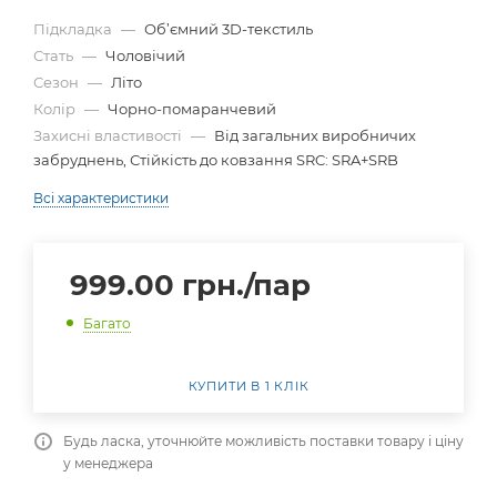
Підкладка
—
Об’ємний 3D-текстиль
Стать
—
Чоловічий
Сезон
—
Літо
Колір
—
Чорно-помаранчевий
Захисні властивості
—
Від загальних виробничих
забруднень, Стійкість до ковзання SRC: SRA+SRB
Всі характеристики
999.00
грн.
/пар
Багато
КУПИТИ В 1 КЛІК
Будь ласка, уточнюйте можливість поставки товару і ціну
у менеджера