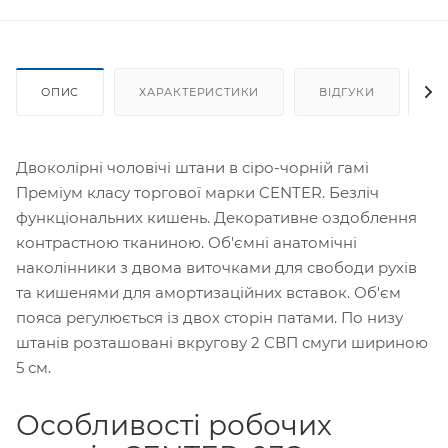
ОПИС
ХАРАКТЕРИСТИКИ
ВІДГУКИ
Я
Двоколірні чоловічі штани в сіро-чорній гамі
Преміум класу торгової марки CENTER. Безліч
функціональних кишень. Декоративне оздоблення
контрастною тканиною. Об'ємні анатомічні
наколінники з двома виточками для свободи рухів
та кишенями для амортизаційних вставок. Об'єм
пояса регулюється із двох сторін патами. По низу
штанів розташовані вкругову 2 СВП смуги шириною
5 см.
Особливості робочих