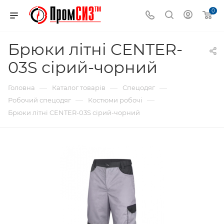
0
Брюки літні CENTER-
03S сірий-чорний
—
—
—
Головна
Каталог товарів
Спецодяг
—
—
Робочий спецодяг
Костюми робочі
Брюки літні CENTER-03S сірий-чорний