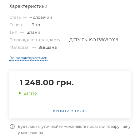
Характеристики
Стать
—
Чоловічий
Сезон
—
Літо
Тип
—
штани
Відповідність стандарту
—
ДСТУ EN ISO 13688:2016
Матеріал
—
Змішана
Всі характеристики
1 248.00
грн.
Багато
КУПИТИ В 1 КЛІК
Будь ласка, уточнюйте можливість поставки товару і ціну
у менеджера