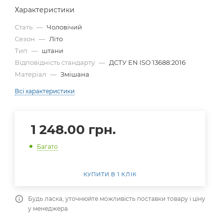
Характеристики
Стать
—
Чоловічий
Сезон
—
Літо
Тип
—
штани
Відповідність стандарту
—
ДСТУ EN ISO 13688:2016
Матеріал
—
Змішана
Всі характеристики
1 248.00
грн.
Багато
КУПИТИ В 1 КЛІК
Будь ласка, уточнюйте можливість поставки товару і ціну
у менеджера