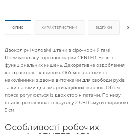
ОПИС
ХАРАКТЕРИСТИКИ
ВІДГУКИ
Я
Двоколірні чоловічі штани в сіро-чорній гамі
Преміум класу торгової марки CENTER. Безліч
функціональних кишень. Декоративне оздоблення
контрастною тканиною. Об'ємні анатомічні
наколінники з двома виточками для свободи рухів
та кишенями для амортизаційних вставок. Об'єм
пояса регулюється із двох сторін патами. По низу
штанів розташовані вкругову 2 СВП смуги шириною
5 см.
Особливості робочих