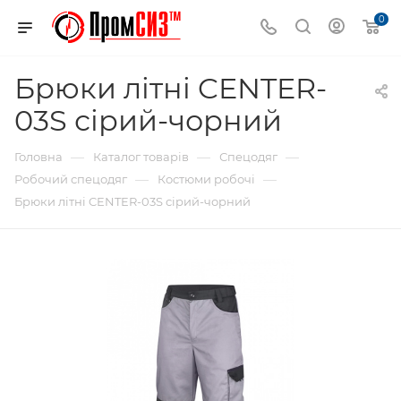
0
Брюки літні CENTER-
03S сірий-чорний
—
—
—
Головна
Каталог товарів
Спецодяг
—
—
Робочий спецодяг
Костюми робочі
Брюки літні CENTER-03S сірий-чорний