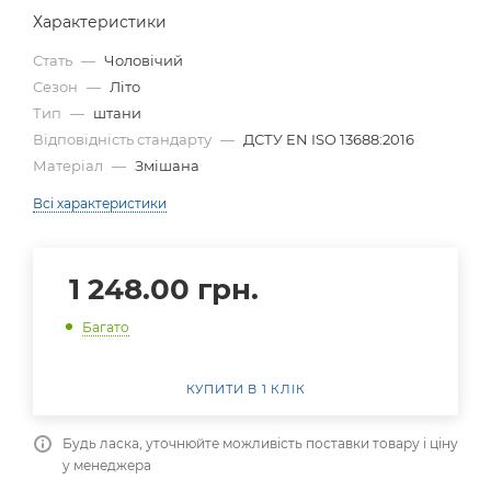
Характеристики
Стать
—
Чоловічий
Сезон
—
Літо
Тип
—
штани
Відповідність стандарту
—
ДСТУ EN ISO 13688:2016
Матеріал
—
Змішана
Всі характеристики
1 248.00
грн.
Багато
КУПИТИ В 1 КЛІК
Будь ласка, уточнюйте можливість поставки товару і ціну
у менеджера