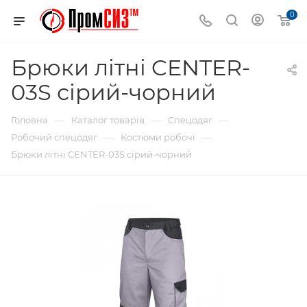
0
Брюки літні CENTER-
03S сірий-чорний
—
—
—
Головна
Каталог товарів
Спецодяг
—
—
Робочий спецодяг
Костюми робочі
Брюки літні CENTER-03S сірий-чорний