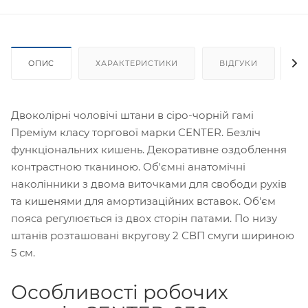
ОПИС
ХАРАКТЕРИСТИКИ
ВІДГУКИ
Я
Двоколірні чоловічі штани в сіро-чорній гамі
Преміум класу торгової марки CENTER. Безліч
функціональних кишень. Декоративне оздоблення
контрастною тканиною. Об'ємні анатомічні
наколінники з двома виточками для свободи рухів
та кишенями для амортизаційних вставок. Об'єм
пояса регулюється із двох сторін патами. По низу
штанів розташовані вкругову 2 СВП смуги шириною
5 см.
Особливості робочих