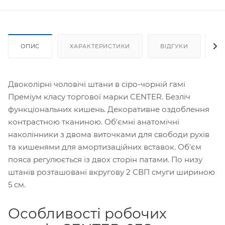
ОПИС
ХАРАКТЕРИСТИКИ
ВІДГУКИ
Я
Двоколірні чоловічі штани в сіро-чорній гамі
Преміум класу торгової марки CENTER. Безліч
функціональних кишень. Декоративне оздоблення
контрастною тканиною. Об'ємні анатомічні
наколінники з двома виточками для свободи рухів
та кишенями для амортизаційних вставок. Об'єм
пояса регулюється із двох сторін патами. По низу
штанів розташовані вкругову 2 СВП смуги шириною
5 см.
Особливості робочих