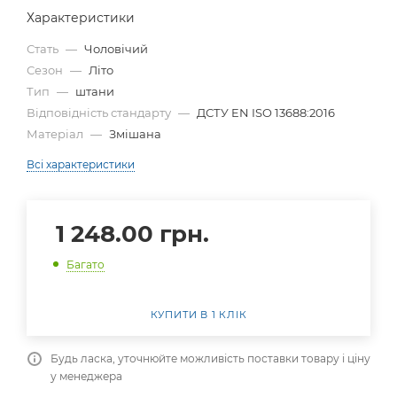
Характеристики
Стать
—
Чоловічий
Сезон
—
Літо
Тип
—
штани
Відповідність стандарту
—
ДСТУ EN ISO 13688:2016
Матеріал
—
Змішана
Всі характеристики
1 248.00
грн.
Багато
КУПИТИ В 1 КЛІК
Будь ласка, уточнюйте можливість поставки товару і ціну
у менеджера