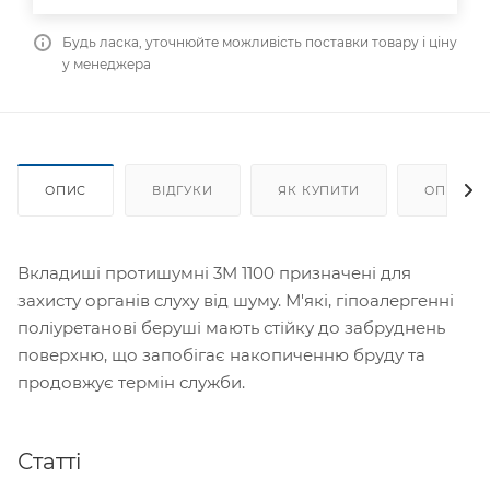
Будь ласка, уточнюйте можливість поставки товару і ціну
у менеджера
ОПИС
ВІДГУКИ
ЯК КУПИТИ
ОПЛАТА
Вкладиші протишумні 3M 1100 призначені для
захисту органів слуху від шуму. М'які, гіпоалергенні
поліуретанові беруші мають стійку до забруднень
поверхню, що запобігає накопиченню бруду та
продовжує термін служби.
Статті