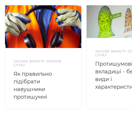
ЗАСОБИ ЗАХИСТУ ОР
СЛУХУ
ЗАСОБИ ЗАХИСТУ ОРГАНІВ
Протишумов
СЛУХУ
вкладиші - б
Як правильно
види і
підібрати
характерист
навушники
протишумні