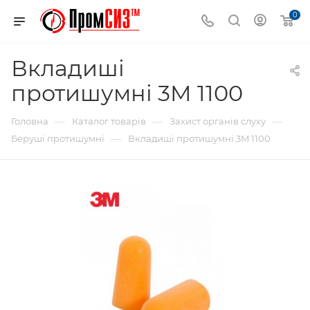
0
Вкладиші
протишумні 3M 1100
—
—
—
Головна
Каталог товарів
Захист органів слуху
—
Беруші протишумні
Вкладиші протишумні 3M 1100