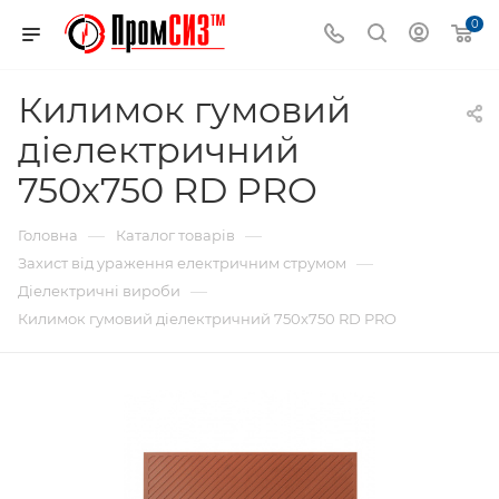
0
Килимок гумовий
діелектричний
750х750 RD PRO
—
—
Головна
Каталог товарів
—
Захист від ураження електричним струмом
—
Діелектричні вироби
Килимок гумовий діелектричний 750х750 RD PRO