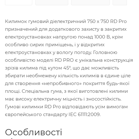
Килимок гумовий діелектричний 750 х 750 RD Pro
призначений для додаткового захисту в закритих
електроустановках напругою понад 1000 В, крім
особливо сирих приміщень, і у відкритих
електроустановках у вологу погоду. Головною
особливістю моделі RD PRO є унікальна конструкція
зрізів килима під кутом 45°, що дає можливість
збирати необмежену кількість килимів в єдине ціле
для створення «непробивного» покриття будь-якої
площі. Спеціальна гума, з якої виготовлені килими
має високу електричну міцність і зносостійкість.
Гумові килимки RD Pro відповідають усім вимогам
європейського стандарту IEC 61111:2009.
Особливості