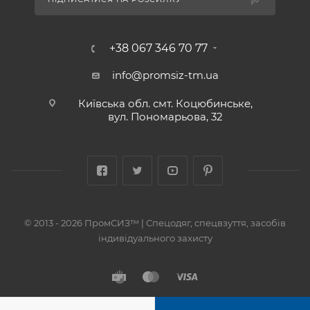
+38 067 346 70 77
info@promsiz-tm.ua
Київська обл. смт. Коцюбинське,
вул. Пономарьова, 32
© 2013 - 2026 ПромСИЗ™ | Спецодяг, спецвзуття, засобів
індивідуального захисту