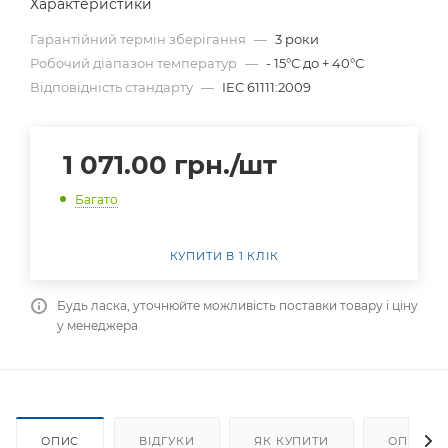
Характеристики
Гарантійний термін зберігання
—
3 роки
Робочий діапазон температур
—
- 15°С до + 40°С
Відповідність стандарту
—
IEC 61111:2009
1 071.00
грн.
/шт
Багато
КУПИТИ В 1 КЛІК
Будь ласка, уточнюйте можливість поставки товару і ціну
у менеджера
ОПИС
ВІДГУКИ
ЯК КУПИТИ
ОПЛАТА