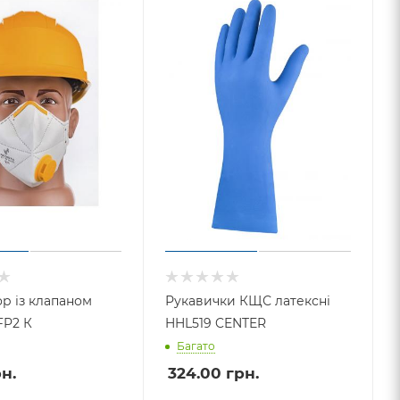
р із клапаном
Рукавички КЩС латексні
FP2 К
HHL519 CENTER
Багато
н.
324.00
грн.