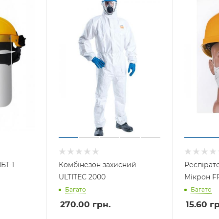
БТ-1
Комбінезон захисний
Респірато
ULTITEC 2000
Мікрон F
Багато
Багато
270.00
грн.
15.60
гр