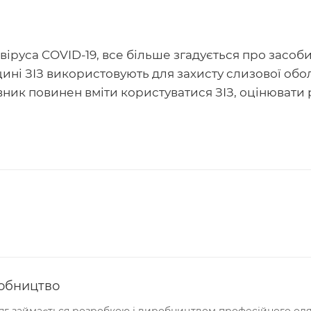
авіруса COVID-19, все більше згадується про засоб
ині ЗІЗ використовують для захисту слизової обол
ник повинен вміти користуватися ЗІЗ, оцінювати ри
обництво
г займається розробкою і виробництвом професійного одяг