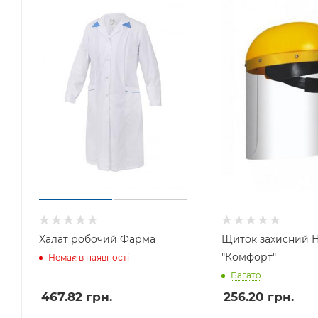
Халат робочий Фарма
Щиток захисний Н
"Комфорт"
Немає в наявності
Багато
467.82
грн.
256.20
грн.