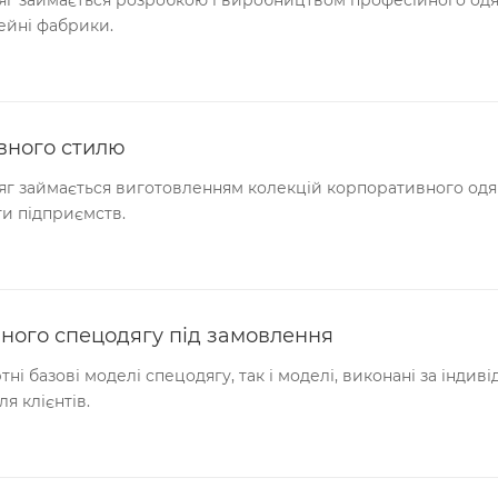
вейні фабрики.
вного стилю
г займається виготовленням колекцій корпоративного одяг
и підприємств.
ного спецодягу під замовлення
ні базові моделі спецодягу, так і моделі, виконані за інд
я клієнтів.