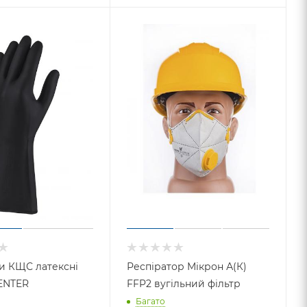
и КЩС латексні
Респіратор Мікрон А(К)
ENTER
FFP2 вугільний фільтр
Багато