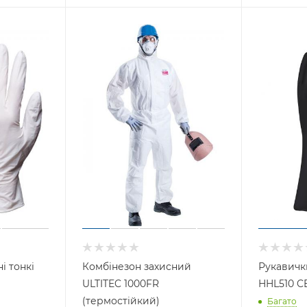
і тонкі
Комбінезон захисний
Рукавичк
ULTITEC 1000FR
HHL510 C
(термостійкий)
Багато