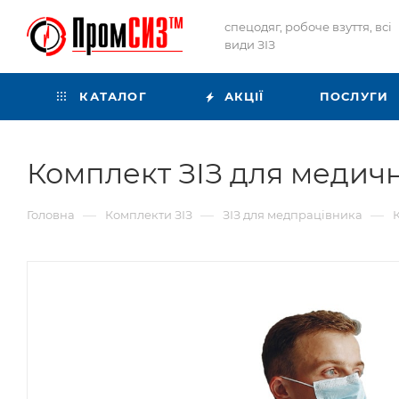
спецодяг, робоче взуття, всі
види ЗІЗ
КАТАЛОГ
АКЦІЇ
ПОСЛУГИ
Комплект ЗІЗ для медич
—
—
—
Головна
Комплекти ЗІЗ
ЗІЗ для медпрацівника