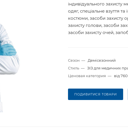
індивідуального захисту м
одяг, спеціальне взуття та
костюми, засоби захисту о
захисту голови, засоби зах
засоби захисту очей, запоб
Сезон
—
Демісезонний
Стиль
—
ЗІЗ для медичних пр
Ценовая категория
—
від 760
ПОДИВИТИСЯ ТОВАРИ