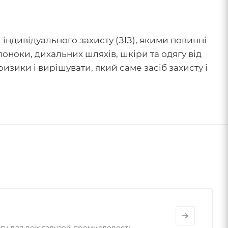
и індивідуального захисту (ЗІЗ), якими повинні
оноки, дихальних шляхів, шкіри та одягу від
зики і вирішувати, який саме засіб захисту і
у для всіх галузей промисловості.