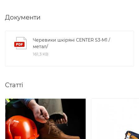
Документи
Черевики шкіряні CENTER S3-M1 /
метал/
161,3 KB
Статті