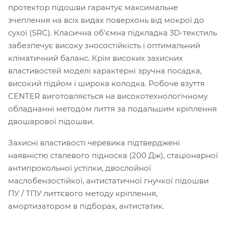
протектор підошви гарантує максимальне
зчеплення на всіх видах поверхонь від мокрої до
сухої (SRC). Класична об'ємна підкладка 3D-текстиль
забезпечує високу зносостійкість і оптимальний
кліматичний баланс. Крім високих захисних
властивостей моделі характерні зручна посадка,
високий підйом і широка колодка. Робоче взуття
CENTER виготовляється на високотехнологічному
обладнанні методом лиття за подальшим кріплення
двошарової підошви.
Захисні властивості черевика підтверджені
наявністю сталевого підноска (200 Дж), стаціонарної
антипрокольної устілки, двослойної
маслобензостійкої, антистатичної гнучкої підошви
ПУ / ТПУ литтєвого методу кріплення,
амортизатором в підборах, антистатик.