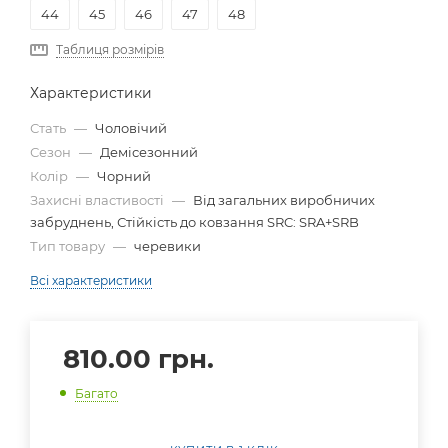
44
45
46
47
48
Таблиця розмірів
Характеристики
Стать
—
Чоловічий
Сезон
—
Демісезонний
Колір
—
Чорний
Захисні властивості
—
Від загальних виробничих
забруднень, Стійкість до ковзання SRC: SRA+SRB
Тип товару
—
черевики
Всі характеристики
810.00
грн.
Багато