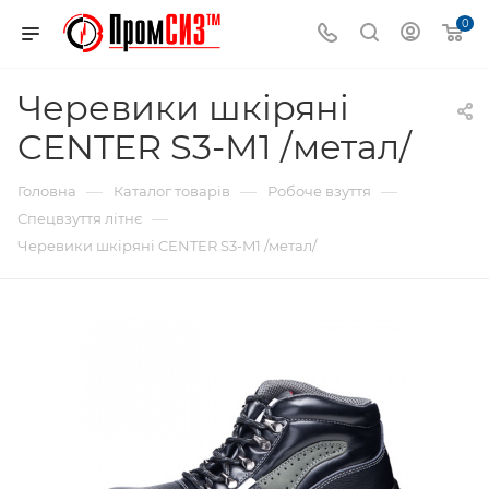
0
Черевики шкіряні
CENTER S3-M1 /метал/
—
—
—
Головна
Каталог товарів
Робоче взуття
—
Спецвзуття літнє
Черевики шкіряні CENTER S3-M1 /метал/