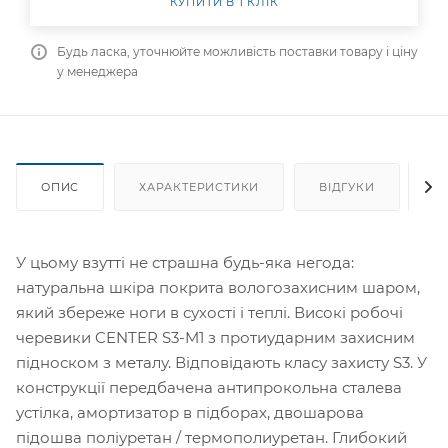
КУПИТИ В 1 КЛІК
Будь ласка, уточнюйте можливість поставки товару і ціну
у менеджера
ОПИС
ХАРАКТЕРИСТИКИ
ВІДГУКИ
Я
У цьому взутті не страшна будь-яка негода:
натуральна шкіра покрита вологозахисним шаром,
який збереже ноги в сухості і теплі. Високі робочі
черевики CENTER S3-M1 з протиударним захисним
підноском з металу. Відповідають класу захисту S3. У
конструкції передбачена антипрокольна сталева
устілка, амортизатор в підборах, двошарова
підошва поліуретан / термополиуретан. Глибокий