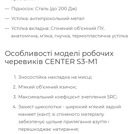
Підносок: Сталь (до 200 Дж)
Устілка: антипрокольний метал
Устілка вкладна: Спінений об'ємний ПУ,
анатомічна, м'яка, гнучка, термопластична устілка
Особливості моделі робочих
черевиків CENTER S3-M1
Зносостійка накладка на мисці;
М'який об'ємний язичок;
Максимальний коефіцієнт зчеплення SRC;
Захист щиколотки - широкий м'який задній
манжет (кант) зі спіненого матеріалу
забезпечує щільне прилягання взуття і
перешкоджає натирання;