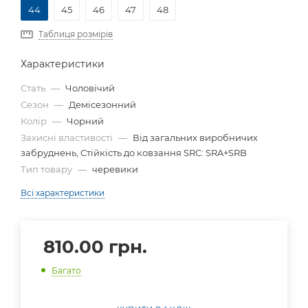
44
45
46
47
48
Таблиця розмірів
Характеристики
Стать
—
Чоловічий
Сезон
—
Демісезонний
Колір
—
Чорний
Захисні властивості
—
Від загальних виробничих
забруднень, Стійкість до ковзання SRC: SRA+SRB
Тип товару
—
черевики
Всі характеристики
810.00
грн.
Багато