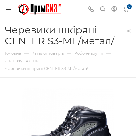
0
Черевики шкіряні
CENTER S3-M1 /метал/
—
—
—
Головна
Каталог товарів
Робоче взуття
—
Спецвзуття літнє
Черевики шкіряні CENTER S3-M1 /метал/