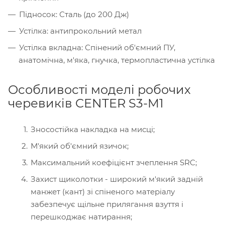
Підносок: Сталь (до 200 Дж)
Устілка: антипрокольний метал
Устілка вкладна: Спінений об'ємний ПУ,
анатомічна, м'яка, гнучка, термопластична устілка
Особливості моделі робочих
черевиків CENTER S3-M1
Зносостійка накладка на мисці;
М'який об'ємний язичок;
Максимальний коефіцієнт зчеплення SRC;
Захист щиколотки - широкий м'який задній
манжет (кант) зі спіненого матеріалу
забезпечує щільне прилягання взуття і
перешкоджає натирання;