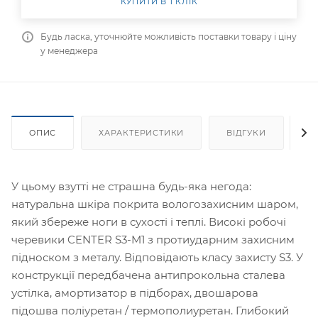
КУПИТИ В 1 КЛІК
Будь ласка, уточнюйте можливість поставки товару і ціну
у менеджера
ОПИС
ХАРАКТЕРИСТИКИ
ВІДГУКИ
Я
У цьому взутті не страшна будь-яка негода:
натуральна шкіра покрита вологозахисним шаром,
який збереже ноги в сухості і теплі. Високі робочі
черевики CENTER S3-M1 з протиударним захисним
підноском з металу. Відповідають класу захисту S3. У
конструкції передбачена антипрокольна сталева
устілка, амортизатор в підборах, двошарова
підошва поліуретан / термополиуретан. Глибокий