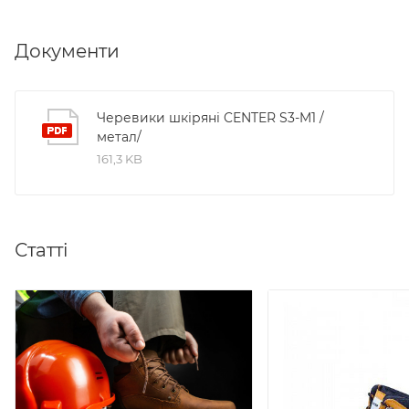
Документи
Черевики шкіряні CENTER S3-M1 /
метал/
161,3 KB
Статті