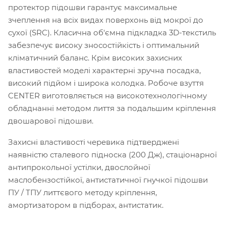
протектор підошви гарантує максимальне
зчеплення на всіх видах поверхонь від мокрої до
сухої (SRC). Класична об'ємна підкладка 3D-текстиль
забезпечує високу зносостійкість і оптимальний
кліматичний баланс. Крім високих захисних
властивостей моделі характерні зручна посадка,
високий підйом і широка колодка. Робоче взуття
CENTER виготовляється на високотехнологічному
обладнанні методом лиття за подальшим кріплення
двошарової підошви.
Захисні властивості черевика підтверджені
наявністю сталевого підноска (200 Дж), стаціонарної
антипрокольної устілки, двослойної
маслобензостійкої, антистатичної гнучкої підошви
ПУ / ТПУ литтєвого методу кріплення,
амортизатором в підборах, антистатик.