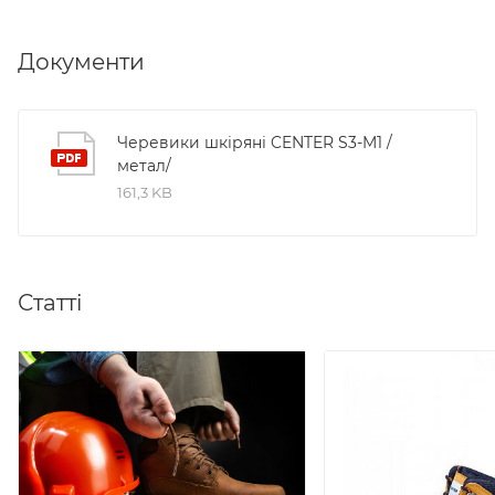
Документи
Черевики шкіряні CENTER S3-M1 /
метал/
161,3 KB
Статті