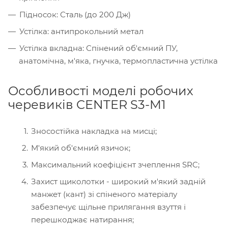
Підносок: Сталь (до 200 Дж)
Устілка: антипрокольний метал
Устілка вкладна: Спінений об'ємний ПУ,
анатомічна, м'яка, гнучка, термопластична устілка
Особливості моделі робочих
черевиків CENTER S3-M1
Зносостійка накладка на мисці;
М'який об'ємний язичок;
Максимальний коефіцієнт зчеплення SRC;
Захист щиколотки - широкий м'який задній
манжет (кант) зі спіненого матеріалу
забезпечує щільне прилягання взуття і
перешкоджає натирання;