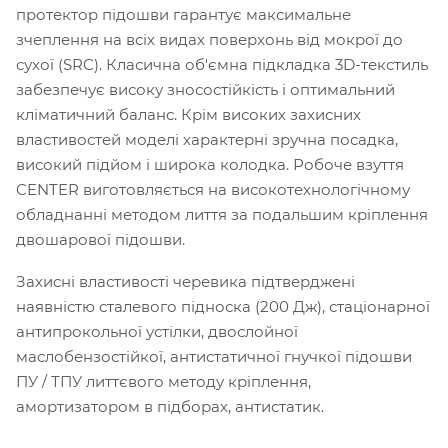
протектор підошви гарантує максимальне
зчеплення на всіх видах поверхонь від мокрої до
сухої (SRC). Класична об'ємна підкладка 3D-текстиль
забезпечує високу зносостійкість і оптимальний
кліматичний баланс. Крім високих захисних
властивостей моделі характерні зручна посадка,
високий підйом і широка колодка. Робоче взуття
CENTER виготовляється на високотехнологічному
обладнанні методом лиття за подальшим кріплення
двошарової підошви.
Захисні властивості черевика підтверджені
наявністю сталевого підноска (200 Дж), стаціонарної
антипрокольної устілки, двослойної
маслобензостійкої, антистатичної гнучкої підошви
ПУ / ТПУ литтєвого методу кріплення,
амортизатором в підборах, антистатик.