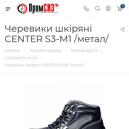
0
Черевики шкіряні
CENTER S3-M1 /метал/
—
—
—
Головна
Каталог товарів
Робоче взуття
—
Спецвзуття літнє
Черевики шкіряні CENTER S3-M1 /метал/