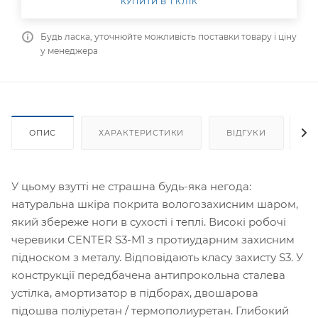
КУПИТИ В 1 КЛІК
Будь ласка, уточнюйте можливість поставки товару і ціну
у менеджера
ОПИС
ХАРАКТЕРИСТИКИ
ВІДГУКИ
Я
У цьому взутті не страшна будь-яка негода:
натуральна шкіра покрита вологозахисним шаром,
який збереже ноги в сухості і теплі. Високі робочі
черевики CENTER S3-M1 з протиударним захисним
підноском з металу. Відповідають класу захисту S3. У
конструкції передбачена антипрокольна сталева
устілка, амортизатор в підборах, двошарова
підошва поліуретан / термополиуретан. Глибокий